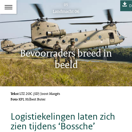
Naar
05
D
Dit
Landmacht 06
de
artikel
hoort
Inhoudsopgave
bij:
Bevoorraders breed in
beeld
Tekst
LTZ 2OC (SD) Joost Margés
Foto
KPL Hilbert Buter
Logistiekelingen laten zich
zien tijdens ‘Bossche’