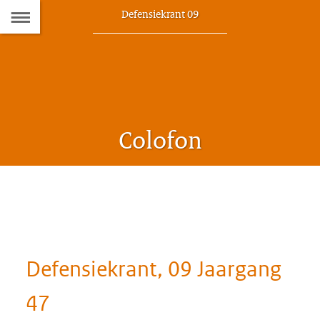
Naar
Dit
Defensiekrant 09
artikel
de
hoort
bij:
Inhoudsopgave
Colofon
Defensiekrant, 09 Jaargang
47