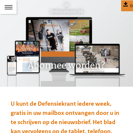
Naar
06
D
Dit
Defensiekrant 04
de
artikel
hoort
Inhoudsopgave
bij:
Abonnee worden?
U kunt de Defensiekrant iedere week,
gratis in uw mailbox ontvangen door u in
te schrijven op de nieuwsbrief. Het blad
kan vervolgens op de tablet, telefoon,