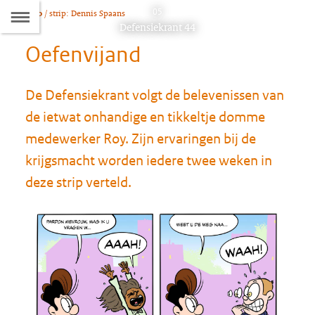
Naar
05
Foto
/ strip: Dennis Spaans
D
Dit
Defensiekrant 44
de
artikel
Oefenvijand
hoort
Inhoudsopgave
bij:
De Defensiekrant volgt de belevenissen van
de ietwat onhandige en tikkeltje domme
medewerker Roy. Zijn ervaringen bij de
krijgsmacht worden iedere twee weken in
deze strip verteld.