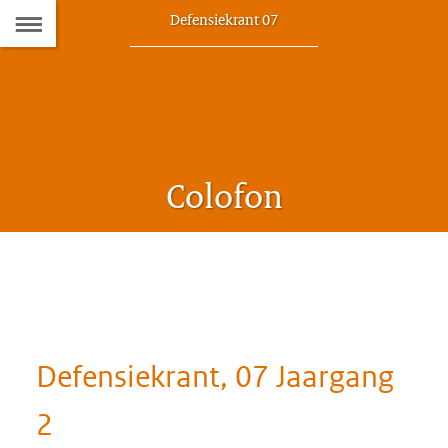
Naar
Dit
Defensiekrant 07
artikel
de
hoort
bij:
Inhoudsopgave
Colofon
Defensiekrant, 07 Jaargang
2