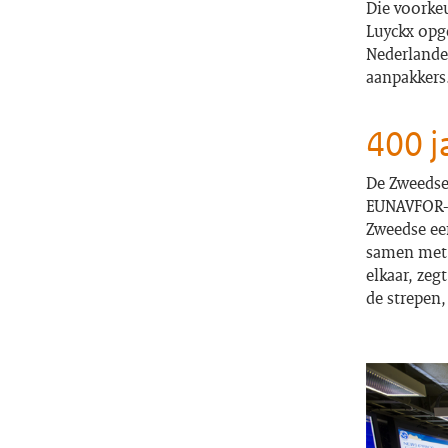
Die voorke
Luyckx opg
Nederlander
aanpakkers
400 j
De Zweedse 
EUNAVFOR-e
Zweedse ee
samen met 
elkaar, zeg
de strepen