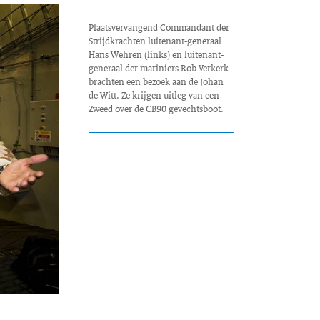
Plaatsvervangend Commandant der
Strijdkrachten luitenant-generaal
Hans Wehren (links) en luitenant-
generaal der mariniers Rob Verkerk
brachten een bezoek aan de Johan
de Witt. Ze krijgen uitleg van een
Zweed over de CB90 gevechtsboot.