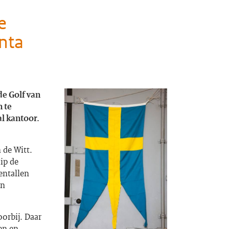
e
nta
e Golf van
 te
l kantoor.
 de Witt.
ip de
entallen
en
oorbij. Daar
en en