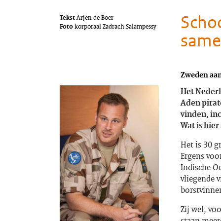
Schoo
Tekst
Arjen de Boer
Foto
korporaal Zadrach Salampessy
samen
Zweden aan
Het Nederl
Aden pirat
vinden, in
Wat is hie
Het is 30 g
Ergens voor
Indische Oc
vliegende 
borstvinne
Zij wel, vo
staan meerd