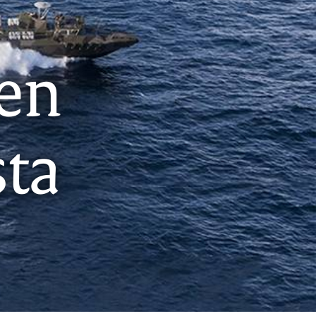
en
ta