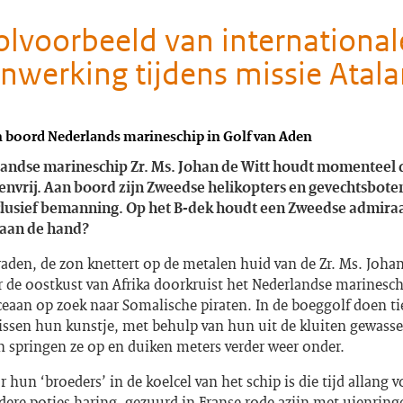
lvoorbeeld van international
werking tijdens missie Atala
 boord Nederlands marineschip in Golf van Aden
andse marineschip Zr. Ms. Johan de Witt houdt momenteel d
envrij. Aan boord zijn Zweedse helikopters en gevechtsboten
clusief bemanning. Op het B-dek houdt een Zweedse admiraa
r aan de hand?
raden, de zon knettert op de metalen huid van de Zr. Ms. Johan
 de oostkust van Afrika doorkruist het Nederlandse marinesch
eaan op zoek naar Somalische piraten. In de boeggolf doen ti
vissen hun kunstje, met behulp van hun uit de kluiten gewass
n springen ze op en duiken meters verder weer onder.
or hun ‘broeders’ in de koelcel van het schip is die tijd allang v
ere potjes haring, gezuurd in Franse rode azijn met uienring