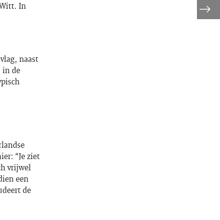
itt. In
vlag, naast
 in de
ypisch
erlandse
er: “Je ziet
h vrijwel
dien een
udeert de