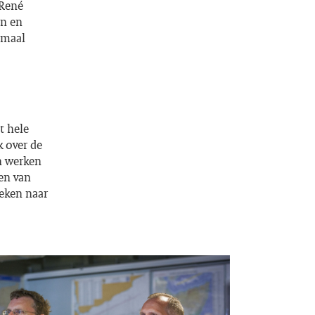
 René
en en
emaal
t hele
 over de
n werken
en van
keken naar