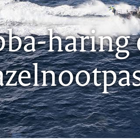
bba-haring 
azelnootpas