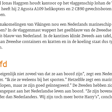
l Jonas Haggren houdt kantoor op het vlaggenschip Johan de W
g heeft hij 2 Agusta A109 helikopters en 2 CB90 gevechtsboten
en.
nakomelingen van Vikingen nou een Nederlands marineschip
n? In de vlaggenmast wappert het geelblauw van de Zweedse 
t-blauw van Nederland. In de kantines klinkt Zweeds aan tafel,
an Zweedse containers en kratten en in de koeling staat dus t
n.
fd
 eigenlijk niet zoveel van dat ze aan boord zijn”, zegt een Ned
er. “Ik zie ze weleens bij het sporten.” Hetzelfde zegt een marini
lopen, maar ze zijn goed geïntegreerd.” De Zweden hebben zic
angepast aan het Nederlandse leven aan boord. “Ze zijn boven
der dan Nederlanders. Wij zijn toch meer botte Harry’s”, concl