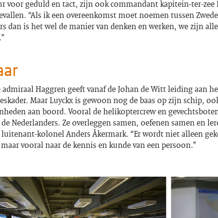
ur voor geduld en tact, zijn ook commandant kapitein-ter-zee
evallen. “Als ik een overeenkomst moet noemen tussen Zwed
s dan is het wel de manier van denken en werken, we zijn all
.”
aar
admiraal Haggren geeft vanaf de Johan de Witt leiding aan he
skader. Maar Luyckx is gewoon nog de baas op zijn schip, ook
nheden aan boord. Vooral de helikoptercrew en gevechtsbote
de Nederlanders. Ze overleggen samen, oefenen samen en ler
t luitenant-kolonel Anders Åkermark. “Er wordt niet alleen ge
, maar vooral naar de kennis en kunde van een persoon.”