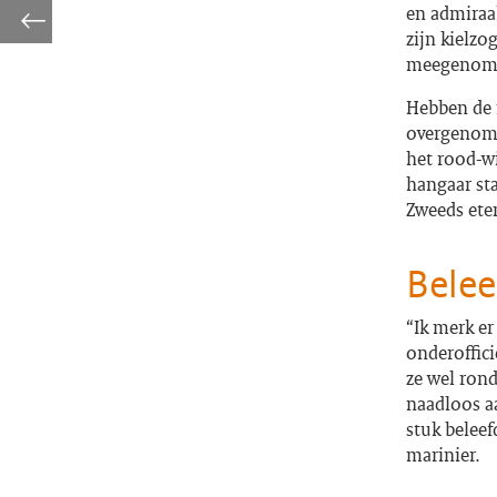
en admiraa
zijn kielzo
meegenom
Hebben de 
overgenome
het rood-wi
hangaar sta
Zweeds ete
Belee
“Ik merk er
onderoffici
ze wel rond
naadloos a
stuk beleef
marinier.