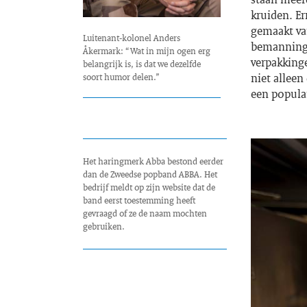
kruiden. E
gemaakt van
Luitenant-kolonel Anders
bemanning,
Åkermark: “Wat in mijn ogen erg
verpakkinge
belangrijk is, is dat we dezelfde
niet allee
soort humor delen.”
een popula
Het haringmerk Abba bestond eerder
dan de Zweedse popband ABBA. Het
bedrijf meldt op zijn website dat de
band eerst toestemming heeft
gevraagd of ze de naam mochten
gebruiken.