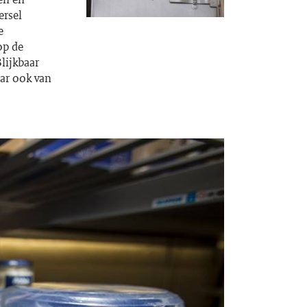
ersel
e
op de
lijkbaar
aar ook van