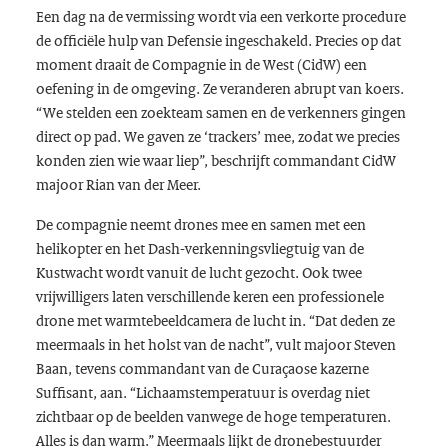
Een dag na de vermissing wordt via een verkorte procedure
de officiële hulp van Defensie ingeschakeld. Precies op dat
moment draait de Compagnie in de West (CidW) een
oefening in de omgeving. Ze veranderen abrupt van koers.
“We stelden een zoekteam samen en de verkenners gingen
direct op pad. We gaven ze ‘trackers’ mee, zodat we precies
konden zien wie waar liep”, beschrijft commandant CidW
majoor Rian van der Meer.
De compagnie neemt drones mee en samen met een
helikopter en het Dash-verkenningsvliegtuig van de
Kustwacht wordt vanuit de lucht gezocht. Ook twee
vrijwilligers laten verschillende keren een professionele
drone met warmtebeeldcamera de lucht in. “Dat deden ze
meermaals in het holst van de nacht”, vult majoor Steven
Baan, tevens commandant van de Curaçaose kazerne
Suffisant, aan. “Lichaamstemperatuur is overdag niet
zichtbaar op de beelden vanwege de hoge temperaturen.
Alles is dan warm.” Meermaals lijkt de dronebestuurder