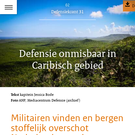
Naar
02
D
Dit
Defensiekrant 31
de
artikel
hoort
Inhoudsopgave
bij:
Defensie onmisbaar in
Caribisch gebied
Tekst
kapitein Jessica Bode
Foto
ANP, Mediacentrum Defensie (archief)
Militairen vinden en bergen
stoffelijk overschot