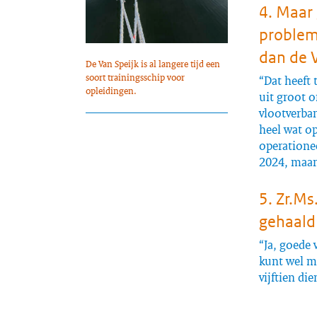
4. Maar
problem
dan de V
De Van Speijk is al langere tijd een
soort trainingsschip voor
“Dat heeft 
opleidingen.
uit groot o
vlootverba
heel wat op
operationee
2024, maar
5. Zr.Ms
gehaald 
“Ja, goede 
kunt wel m
vijftien di