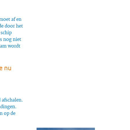
 moet af en
de door het
 schip
s nog niet
team wordt
e nu
 afschalen.
idingen.
en op de