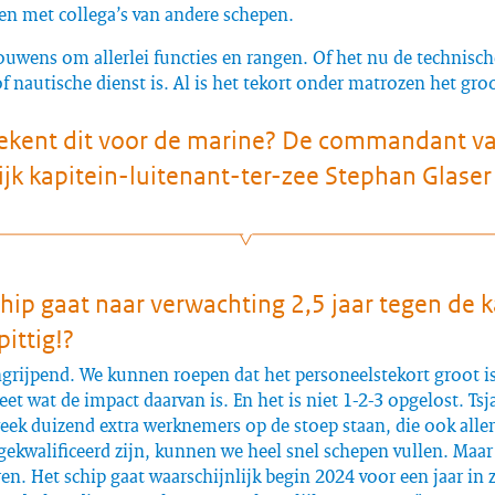
n met collega’s van andere schepen.
ouwens om allerlei functies en rangen. Of het nu de technisch
of nautische dienst is. Al is het tekort onder matrozen het groo
ekent dit voor de marine? De commandant va
jk kapitein-luitenant-ter-zee Stephan Glaser l
hip gaat naar verwachting 2,5 jaar tegen de k
pittig!?
 ingrijpend. We kunnen roepen dat het personeelstekort groot i
eet wat de impact daarvan is. En het is niet 1-2-3 opgelost. Tsja
eek duizend extra werknemers op de stoep staan, die ook alle
gekwalificeerd zijn, kunnen we heel snel schepen vullen. Maar 
en. Het schip gaat waarschijnlijk begin 2024 voor een jaar i