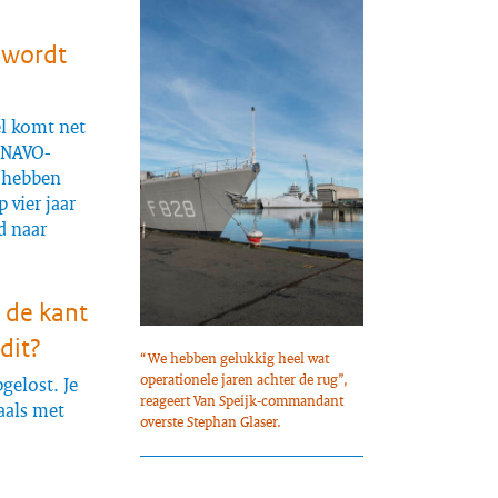
 wordt
el komt net
n NAVO-
e hebben
 vier jaar
d naar
 de kant
dit?
“We hebben gelukkig heel wat
operationele jaren achter de rug”,
gelost. Je
reageert Van Speijk-commandant
aals met
overste Stephan Glaser.