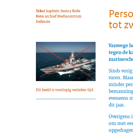
Pers
Tekst
kapitein Jessica Bode
Foto
archief Mediacentrum
tot z
Defensie
Vanwege he
tegen de k
marinesche
Sinds vorig
varen. Maar
minder per
Dit beeld is voorlopig verleden tijd.
bemanning 
eveneens m
dit jaar.
Overigens 
om met een
opgedragen