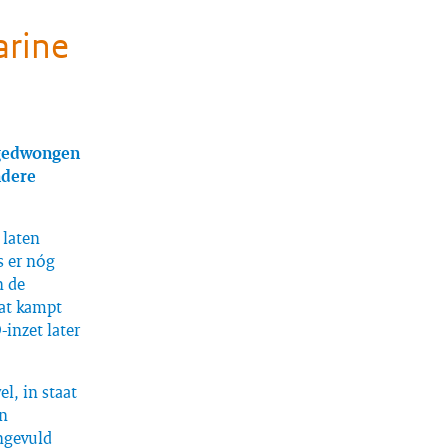
arine
dgedwongen
ndere
 laten
s er nóg
n de
gat kampt
inzet later
l, in staat
en
ngevuld