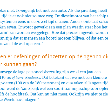
eker niet. Ik vergelijk het met een auto. Als die jarenlang heeft
, rijd je er ook niet zo mee weg. De dieselmotor van het schip
 systemen eens in de zoveel tijd draaien. Anders ontstaat scha
ken ervan. Er wordt gewerkt aan een plan waarin staat hoe het
sarm’ kan worden weggelegd. Hoe dat precies ingevuld wordt i
kan zijn dat er mensen aan boord moeten blijven, of dat een 
at vanaf de wal opereert.”
en er oefeningen of inzetten op de agenda di
or kunnen gaan?
anwege de lage personeelsbezetting zijn we al een jaar een
d
Forces of Lower Readiness
. Dat betekent dat we met een kleinere
oeren (100 van de 160 personen) en qua taken al langere tijd
or werd de Van Speijk wel een soort trainingsschip voor ople
lfs de hoofdtaak. Dat kan nu niet meer. Ook zijn we niet te zi
e Wereldhavendagen.”