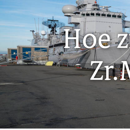
Hoe z
Zr.