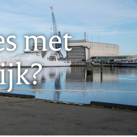
es met
ijk?