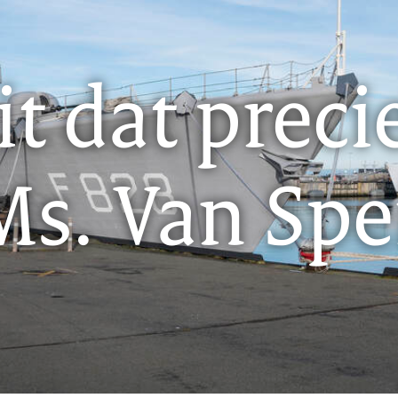
it dat preci
Ms. Van Spe