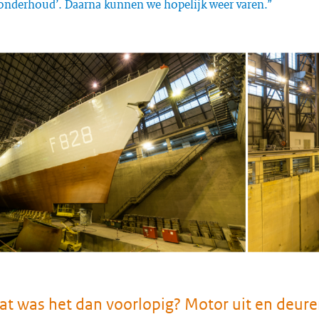
nderhoud’. Daarna kunnen we hopelijk weer varen.”
at was het dan voorlopig? Motor uit en deur