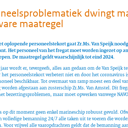
oneelsproblematiek dwingt m
ware maatregel
t oplopende personeelstekort gaat Zr.Ms. Van Speijk noo
ant. Het personeel van het fregat moet worden ingezet op a
pen. De maatregel geldt waarschijnlijk tot eind 2024.
 jaar wordt er, tevergeefs, alles aan gedaan om de Van Speijk te
 het personeelstekort verbetert niet en door het coronavirus i
soneel beschikbaar. Tot overmaat van ramp moest een deel va
worden afgestaan aan zusterschip Zr.Ms. Van Amstel. Dit fre
et bezettingsproblemen, maar moet opwerken vanwege NAVO-
is op dit moment geen enkel marineschip robuust gevuld. Ofwe
 volledige bemanning 24/7 alle taken uit te voeren die word
. Voor vrijwel alle vaaropdrachten geldt dat de bemanning aa