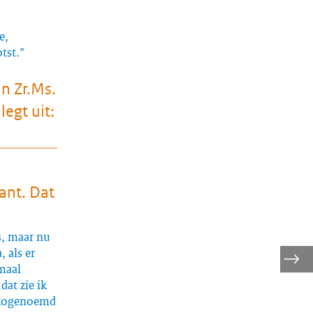
e,
tst."
n Zr.Ms.
egt uit:
ant. Dat
s, maar nu
, als er
maal
dat zie ik
n zogenoemd