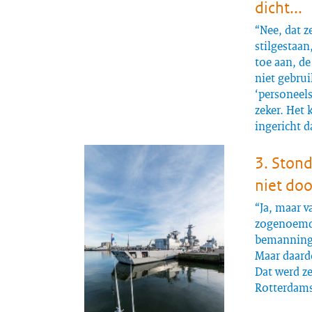
dicht...
“Nee, dat z
stilgestaan
toe aan, de
niet gebrui
‘personeel
zeker. Het 
ingericht d
3. Stond
niet do
“Ja, maar v
zogenoem
bemanning v
Maar daardo
Dat werd ze
Rotterdams