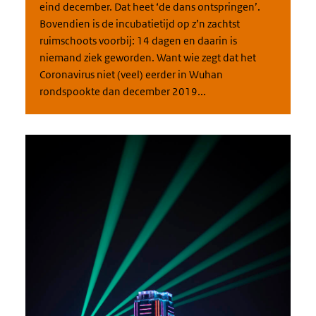
eind december. Dat heet ‘de dans ontspringen’.
Bovendien is de incubatietijd op z’n zachtst
ruimschoots voorbij: 14 dagen en daarin is
niemand ziek geworden. Want wie zegt dat het
Coronavirus niet (veel) eerder in Wuhan
rondspookte dan december 2019...