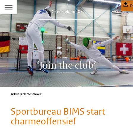
Naar
03
D
Dit
Defensiekrant 07
de
artikel
hoort
Inhoudsopgave
bij:
‘Join the club’
Tekst
Jack Oosthoek
Sportbureau BIMS start
charmeoffensief