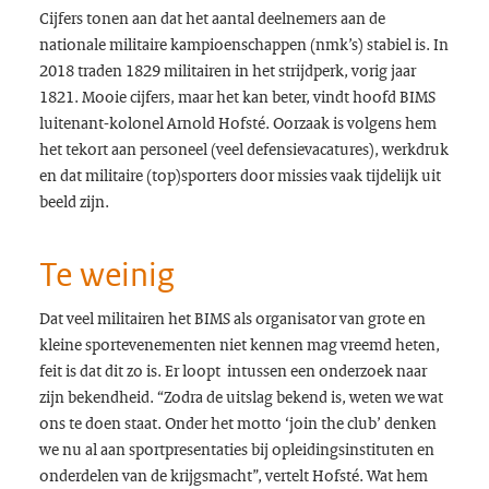
Cijfers tonen aan dat het aantal deelnemers aan de
nationale militaire kampioenschappen (nmk’s) stabiel is. In
2018 traden 1829 militairen in het strijdperk, vorig jaar
1821. Mooie cijfers, maar het kan beter, vindt hoofd BIMS
luitenant-kolonel Arnold Hofsté. Oorzaak is volgens hem
het tekort aan personeel (veel defensievacatures), werkdruk
en dat militaire (top)sporters door missies vaak tijdelijk uit
beeld zijn.
Te weinig
Dat veel militairen het BIMS als organisator van grote en
kleine sportevenementen niet kennen mag vreemd heten,
feit is dat dit zo is. Er loopt intussen een onderzoek naar
zijn bekendheid. “Zodra de uitslag bekend is, weten we wat
ons te doen staat. Onder het motto ‘join the club’ denken
we nu al aan sportpresentaties bij opleidingsinstituten en
onderdelen van de krijgsmacht”, vertelt Hofsté. Wat hem