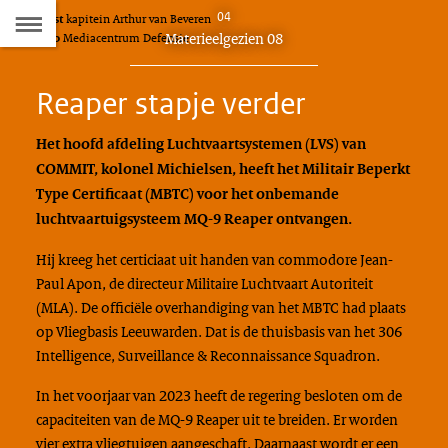
Naar
04
Tekst
kapitein Arthur van Beveren
D
Dit
Materieelgezien 08
Foto
Mediacentrum Defensie
de
artikel
hoort
Inhoudsopgave
Reaper stapje verder
bij:
Het hoofd afdeling Luchtvaartsystemen (LVS) van
COMMIT, kolonel Michielsen, heeft het Militair Beperkt
Type Certificaat (MBTC) voor het onbemande
luchtvaartuigsysteem MQ-9 Reaper ontvangen.
Hij kreeg het certiciaat uit handen van commodore Jean-
Paul Apon, de directeur Militaire Luchtvaart Autoriteit
(MLA). De officiële overhandiging van het MBTC had plaats
op Vliegbasis Leeuwarden. Dat is de thuisbasis van het 306
Intelligence, Surveillance & Reconnaissance Squadron.
In het voorjaar van 2023 heeft de regering besloten om de
capaciteiten van de MQ-9 Reaper uit te breiden. Er worden
vier extra vliegtuigen aangeschaft. Daarnaast wordt er een