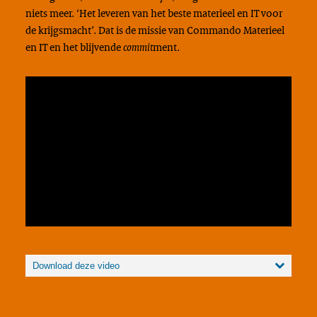
niets meer. ‘Het leveren van het beste materieel en IT voor
de krijgsmacht’. Dat is de missie van Commando Materieel
en IT en het blijvende
ment.
commit
Video
Media error: Format(s) not supported or source(s) not found
Player
Download File: https://www.rovid.nl/def/dmo/2023/def-dmo-20230421-idfl8q8fo-
bron.mp4
Download deze video