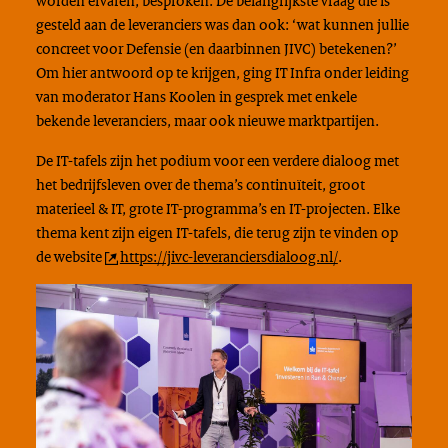
worden ervaren, besproken. De belangrijkste vraag die is
gesteld aan de leveranciers was dan ook: ‘wat kunnen jullie
concreet voor Defensie (en daarbinnen JIVC) betekenen?’
Om hier antwoord op te krijgen, ging IT Infra onder leiding
van moderator Hans Koolen in gesprek met enkele
bekende leveranciers, maar ook nieuwe marktpartijen.
De IT-tafels zijn het podium voor een verdere dialoog met
het bedrijfsleven over de thema’s continuïteit, groot
materieel & IT, grote IT-programma’s en IT-projecten. Elke
thema kent zijn eigen IT-tafels, die terug zijn te vinden op
de website
https://jivc-leveranciersdialoog.nl/
.