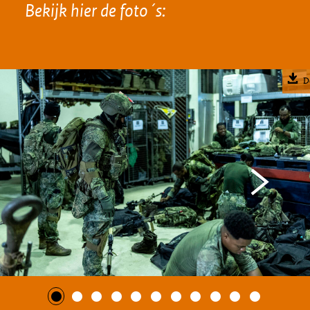
Bekijk hier de foto´s:
D