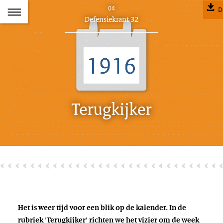
Naar
04
D
Dit
Defensiekrant 32
de
artikel
hoort
Inhoudsopgave
bij:
Terugkijker
Het is weer tijd voor een blik op de kalender. In de
rubriek 'Terugkijker' richten we het vizier om de week