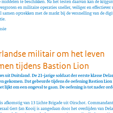
 middelen te beschikken. Na het testen daarvan kan de krijgs
vergroten en militaire operaties sneller, veiliger en effectiever
l samen optrekken met de markt bij de versnelling van de digi
tie.
nsie
landse militair om het leven
en tijdens Bastion Lion
ws uit Duitsland. De 21-jarige soldaat der eerste klasse Dela
en gekomen. Dat gebeurde tijdens de oefening Bastion Lion 
t lijkt om een ongeval te gaan. De oefening is tot nader ord
r is afkomstig van 13 Lichte Brigade uit Oirschot. Commandan
raal Gert-Jan Kooij is aangedaan door het overlijden van Dela