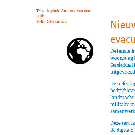
Tekst
kapitein Saminna van den
Bulk
Nieuw
Foto
Defensie e.a.
evacu
Defensie h
woensdag b
Combattant 
uitgevoerd
De oefenin
bedrijfslev
landmacht i
militaire 
samenwerke
Deze test l
de digitale