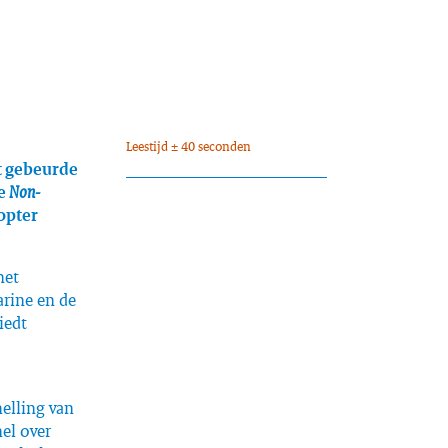
Leestijd ± 40 seconden
at gebeurde
de
Non-
opter
het
arine en de
iedt
nelling van
nel over