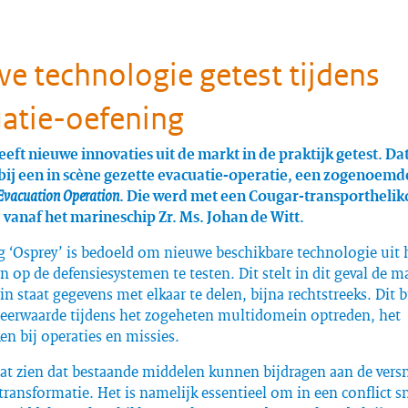
e technologie getest tijdens
atie-oefening
eeft nieuwe innovaties uit de markt in de praktijk getest. D
ij een in scène gezette evacuatie-operatie, een zogenoem
Evacuation Operation
. Die werd met een Cougar-transporthelik
 vanaf het marineschip Zr. Ms. Johan de Witt.
g ‘Osprey’ is bedoeld om nieuwe beschikbare technologie uit 
en op de defensiesystemen te testen. Dit stelt in dit geval de m
n staat gegevens met elkaar te delen, bijna rechtstreeks. Dit b
meerwaarde tijdens het zogeheten multidomein optreden, het
n bij operaties en missies.
aat zien dat bestaande middelen kunnen bijdragen aan de vers
 transformatie. Het is namelijk essentieel om in een conflict s