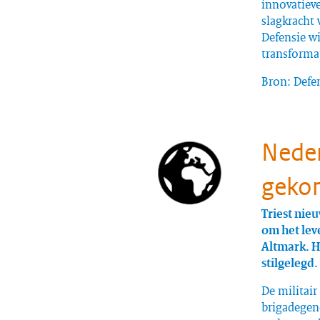
innovatieve
slagkracht 
Defensie wi
transforma
Bron: Defe
Neder
gekom
Triest nieu
om het lev
Altmark. He
stilgelegd.
De militai
brigadegene