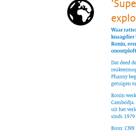
‘Supe
explo
Waar ratte
knaagdier 
Ronin, een
onontploft
Dat deed de
reukvermoge
Phanny bege
getuigen va
Ronin werkt
Cambodja. H
uit het ver
sinds 1979
Bron: CNN