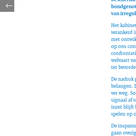
bondgenot
van irregu
Het kabinet
verankerd 
met ontwik
op ons con
confrontat
welvaart va
ter bevorde
De nadruk g
belangen. 
ver weg. S
signaal af 
inzet blijf
spelen op 
De inspann
gaan overi