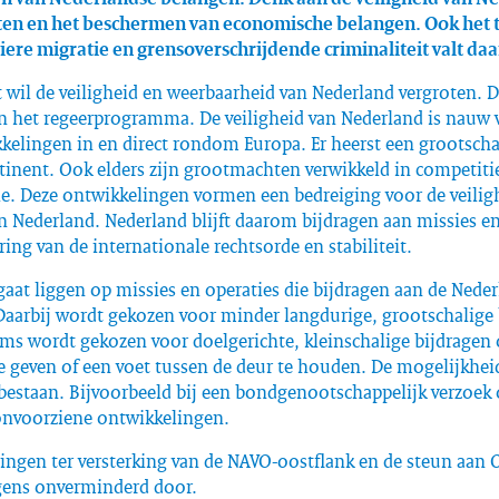
en en het beschermen van economische belangen. Ook het
liere migratie en grensoverschrijdende criminaliteit valt da
 wil de veiligheid en weerbaarheid van Nederland vergroten. D
in het regeerprogramma. De veiligheid van Nederland is nauw
kelingen in en direct rondom Europa. Er heerst een grootscha
tinent. Ook elders zijn grootmachten verwikkeld in competiti
ie. Deze ontwikkelingen vormen een bedreiging voor de veilig
n Nederland. Nederland blijft daarom bijdragen aan missies en
ring van de internationale rechtsorde en stabiliteit.
aat liggen op missies en operaties die bijdragen aan de Nede
Daarbij wordt gekozen voor minder langdurige, grootschalige 
oms wordt gekozen voor doelgerichte, kleinschalige bijdragen
te geven of een voet tussen de deur te houden. De mogelijkhei
t bestaan. Bijvoorbeeld bij een bondgenootschappelijk verzoek 
onvoorziene ontwikkelingen.
ingen ter versterking van de NAVO-oostflank en de steun aan 
gens onverminderd door.