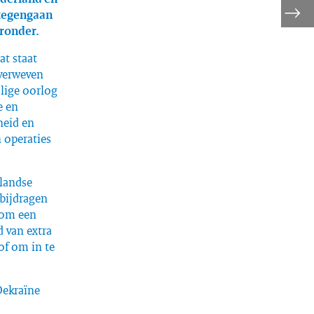
 tegengaan
aronder.
at staat
 verweven
lige oorlog
e en
heid en
 operaties
rlandse
bijdragen
 om een
d van extra
of om in te
Oekraïne