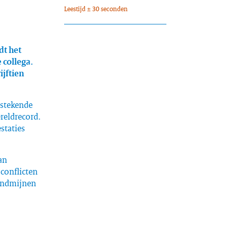
Leestijd ± 30 seconden
dt het
 collega.
ijftien
tstekende
reldrecord.
staties
an
 conflicten
andmijnen