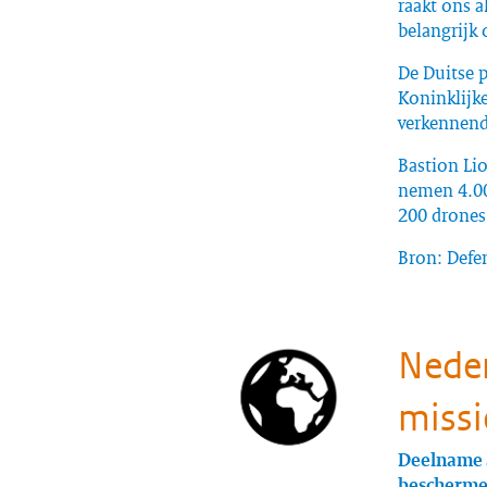
raakt ons a
belangrijk 
De Duitse 
Koninklijke
verkennen
Bastion Lio
nemen 4.000
200 drones 
Bron: Defe
Neder
missi
Deelname a
beschermen