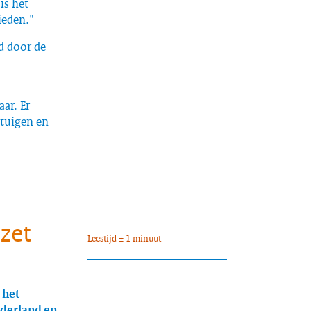
is het
bieden."
d door de
ar. Er
rtuigen en
nzet
Leestijd ± 1 minuut
 het
ederland en