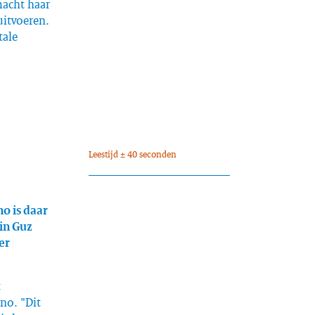
macht haar
 uitvoeren.
tale
Leestijd ± 40 seconden
no is daar
in Guz
er
t
no. "Dit