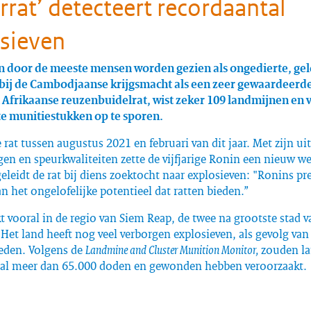
rrat’ detecteert recordaantal
sieven
n door de meeste mensen worden gezien als ongedierte, gel
bij de Cambodjaanse krijgsmacht als een zeer gewaardeerde
 Afrikaanse reuzenbuidelrat, wist zeker 109 landmijnen en v
e munitiestukken op te sporen.
 rat tussen augustus 2021 en februari van dit jaar. Met zijn ui
n en speurkwaliteiten zette de vijfjarige Ronin een nieuw we
leidt de rat bij diens zoektocht naar explosieven: "Ronins pre
n het ongelofelijke potentieel dat ratten bieden.”
 vooral in de regio van Siem Reap, de twee na grootste stad v
et land heeft nog veel verborgen explosieven, als gevolg van
leden. Volgens de
Landmine and Cluster Munition Monitor,
zouden l
 al meer dan 65.000 doden en gewonden hebben veroorzaakt.