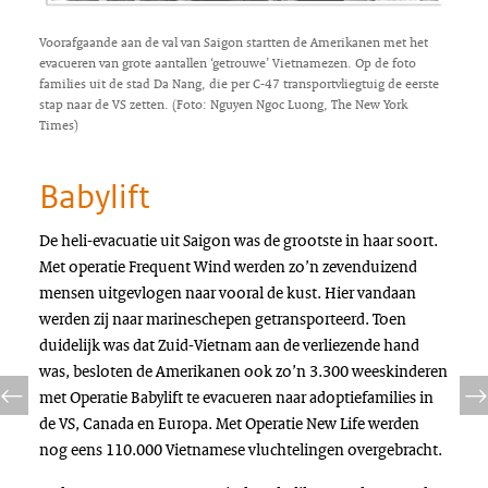
Voorafgaande aan de val van Saigon startten de Amerikanen met het
evacueren van grote aantallen ‘getrouwe’ Vietnamezen. Op de foto
families uit de stad Da Nang, die per C-47 transportvliegtuig de eerste
stap naar de VS zetten. (Foto: Nguyen Ngoc Luong, The New York
Times)
Babylift
De heli-evacuatie uit Saigon was de grootste in haar soort.
Met operatie
Frequent Wind
werden zo’n zevenduizend
mensen uitgevlogen naar vooral de kust. Hier vandaan
werden zij naar marineschepen getransporteerd. Toen
duidelijk was dat Zuid-Vietnam aan de verliezende hand
was, besloten de Amerikanen ook zo’n 3.300 weeskinderen
met Operatie Babylift te evacueren naar adoptiefamilies in
de VS, Canada en Europa. Met Operatie
New Life
werden
nog eens 110.000 Vietnamese vluchtelingen overgebracht.