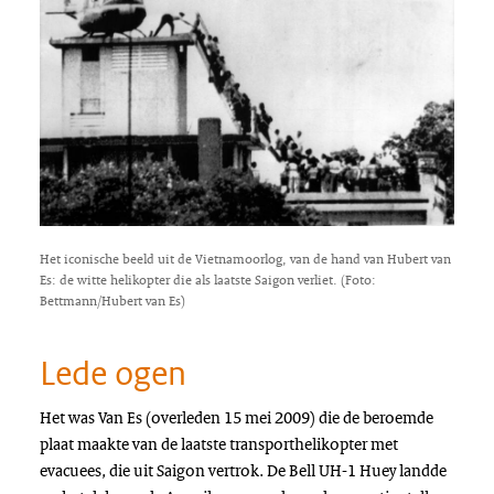
Het iconische beeld uit de Vietnamoorlog, van de hand van Hubert van
Es: de witte helikopter die als laatste Saigon verliet. (Foto:
Bettmann/Hubert van Es)
Lede ogen
Het was Van Es (overleden 15 mei 2009) die de beroemde
plaat maakte van de laatste transporthelikopter met
evacuees, die uit Saigon vertrok. De
Bell UH-1 Huey
landde