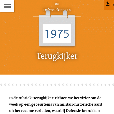
Naar
04
D
Dit
Defensiekrant 14
de
artikel
hoort
Inhoudsopgave
bij:
Terugkijker
In de rubriek 'Terugkijker' richten we het vizier om de
week op een gebeurtenis van militair-historische aard
uit het recente verleden, waarbij Defensie betrokken