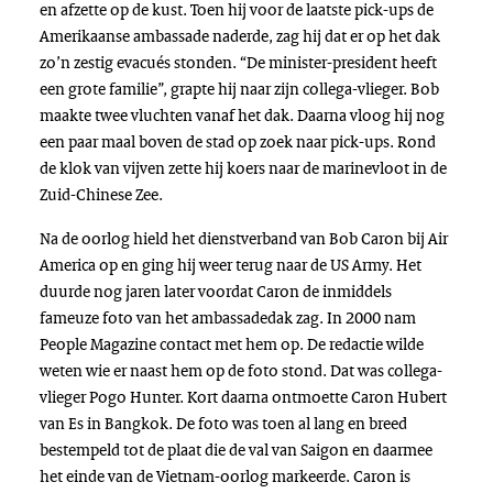
en afzette op de kust. Toen hij voor de laatste pick-ups de
Amerikaanse ambassade naderde, zag hij dat er op het dak
zo’n zestig evacués stonden. “De minister-president heeft
een grote familie”, grapte hij naar zijn collega-vlieger. Bob
maakte twee vluchten vanaf het dak. Daarna vloog hij nog
een paar maal boven de stad op zoek naar pick-ups. Rond
de klok van vijven zette hij koers naar de marinevloot in de
Zuid-Chinese Zee.
Na de oorlog hield het dienstverband van Bob Caron bij
Air
America
op en ging hij weer terug naar de
US Army
. Het
duurde nog jaren later voordat Caron de inmiddels
fameuze foto van het ambassadedak zag. In 2000 nam
People Magazine
contact met hem op. De redactie wilde
weten wie er naast hem op de foto stond. Dat was collega-
vlieger Pogo Hunter. Kort daarna ontmoette Caron Hubert
van Es in Bangkok. De foto was toen al lang en breed
bestempeld tot de plaat die de val van Saigon en daarmee
het einde van de Vietnam-oorlog markeerde. Caron is