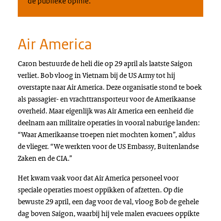
de publieke opinie.
Air America
Caron bestuurde de heli die op 29 april als laatste Saigon
verliet. Bob vloog in Vietnam bij de
US Army
tot hij
overstapte naar
Air America
. Deze organisatie stond te boek
als passagier- en vrachttransporteur voor de Amerikaanse
overheid. Maar eigenlijk was
Air America
een eenheid die
deelnam aan militaire operaties in vooral naburige landen:
“Waar Amerikaanse troepen niet mochten komen”, aldus
de vlieger. “We werkten voor de
US Embassy
, Buitenlandse
Zaken en de
CIA
.”
Het kwam vaak voor dat
Air America
personeel voor
speciale operaties moest oppikken of afzetten. Op die
bewuste 29 april, een dag voor de val, vloog Bob de gehele
dag boven Saigon, waarbij hij vele malen evacuees oppikte