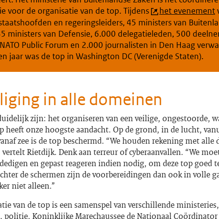
ie voor de organisatie van de top. Tijdens
het evenement
staatshoofden en regeringsleiders, 45 ministers van Buitenl
45 ministers van Defensie, 6.000 delegatieleden, 500 deeln
 NATO Public Forum en 2.000 journalisten in Den Haag verwa
n jaar was de top in Washington DC (Verenigde Staten).
liging in alle domeinen
idelijk zijn: het organiseren van een veilige, ongestoorde, w
op heeft onze hoogste aandacht. Op de grond, in de lucht, vanu
vanaf zee is de top beschermd. “We houden rekening met alle 
, vertelt Rietdijk. Denk aan terreur of cyberaanvallen. “We mo
dedigen en gepast reageren indien nodig, om deze top goed te
chter de schermen zijn de voorbereidingen dan ook in volle g
er niet alleen.”
tie van de top is een samenspel van verschillende ministeries,
 politie, Koninklijke Marechaussee de Nationaal Coördinator