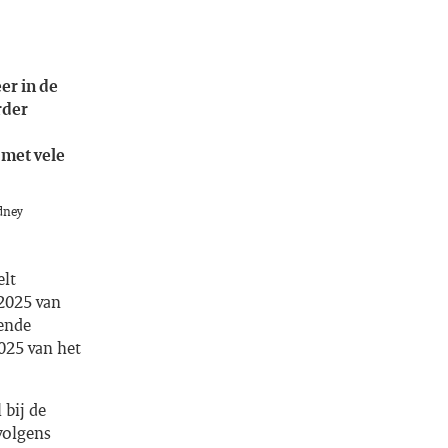
er in de
rder
 met vele
idney
elt
 2025 van
rende
025 van het
 bij de
volgens