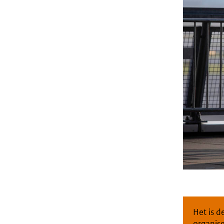
Het is d
organise