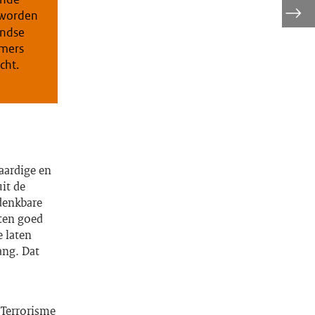
worden
andse
emers
cht.
aardige en
it de
denkbare
eten goed
 laten
ang. Dat
 Terrorisme