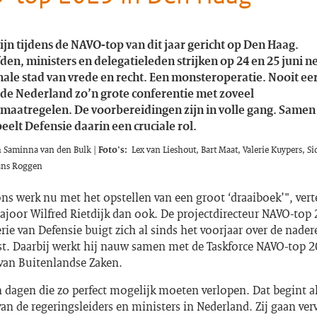
ijn tijdens de NAVO-top van dit jaar gericht op Den Haag.
en, ministers en delegatieleden strijken op 24 en 25 juni ne
nale stad van vrede en recht. Een monsteroperatie. Nooit ee
de Nederland zo’n grote conferentie met zoveel
smaatregelen. De voorbereidingen zijn in volle gang. Samen
eelt Defensie daarin een cruciale rol.
n Saminna van den Bulk |
Foto's:
Lex van Lieshout, Bart Maat, Valerie Kuypers, S
Hans Roggen
ons werk nu met het opstellen van een groot ‘draaiboek’", vert
ajoor Wilfred Rietdijk dan ook. De projectdirecteur NAVO-top
rie van Defensie buigt zich al sinds het voorjaar over de nade
t. Daarbij werkt hij nauw samen met de Taskforce NAVO-top 2
 van Buitenlandse Zaken.
dagen die zo perfect mogelijk moeten verlopen. Dat begint al
n de regeringsleiders en ministers in Nederland. Zij gaan ver