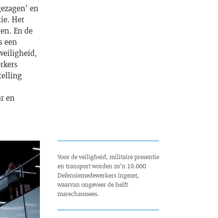
‘gezagen’ en
ie. Het
gen. En de
s een
veiligheid,
rkers
telling
r en
Voor de veiligheid, militaire presentie
en transport worden zo’n 10.000
Defensiemedewerkers ingezet,
waarvan ongeveer de helft
marechaussees.