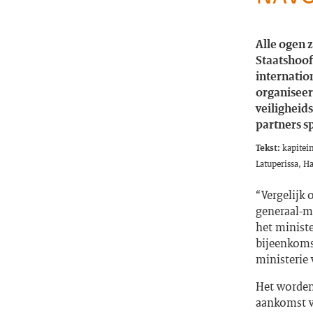
Alle ogen z
Staatshoofd
internatio
organiseer
veiligheid
partners sp
Tekst:
kapitei
Latuperissa, 
“Vergelijk 
generaal-m
het ministe
bijeenkoms
ministerie
Het worden 
aankomst va