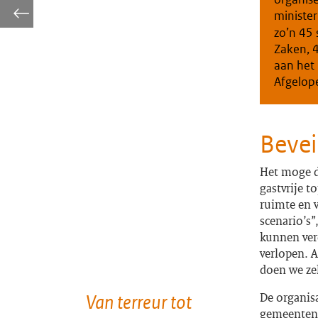
minister
zo’n 45 
Zaken, 
aan het
Afgelope
Bevei
Het moge du
gastvrije t
ruimte en 
scenario’s”
kunnen ver
verlopen. A
doen we zek
De organisa
Van terreur tot
gemeenten,