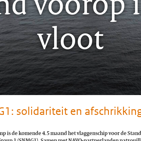
nd voorop 
vloot
: solidariteit en afschrikkin
mp is de komende 4.5 maand het vlaggenschip voor de Stan
roup 1 (SNMG1). Samen met NAVO-partnerlanden patrouill