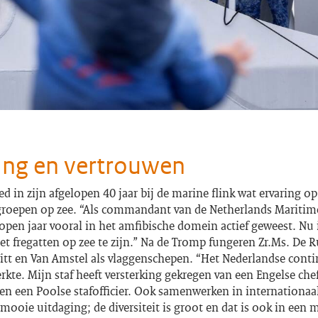
ing en vertrouwen
d in zijn afgelopen 40 jaar bij de marine flink wat ervaring o
roepen op zee. “Als commandant van de Netherlands Maritim
lopen jaar vooral in het amfibische domein actief geweest. Nu
 fregatten op zee te zijn.” Na de Tromp fungeren Zr.Ms. De R
itt en Van Amstel als vlaggenschepen. “Het Nederlandse conti
rkte. Mijn staf heeft versterking gekregen van een Engelse chef
en een Poolse stafofficier. Ook samenwerken in internationaa
 mooie uitdaging; de diversiteit is groot en dat is ook in een 