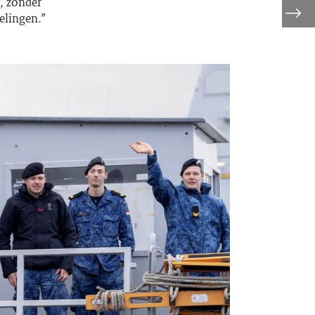
, zonder
elingen.”