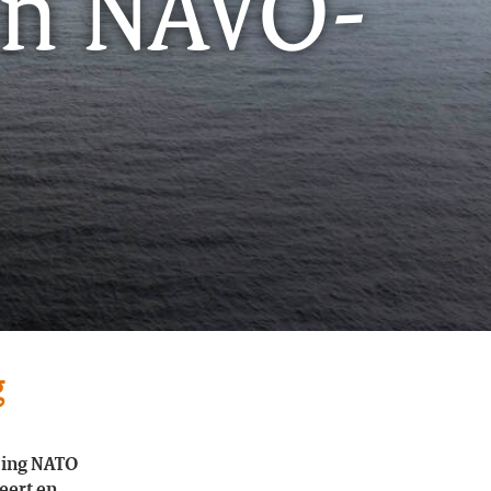
in NAVO-
g
ding NATO
eert en