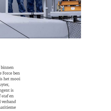
p binnen
e Force ben
 is het mooi
uyter,
ngent is
-staf en
l verband
maritieme