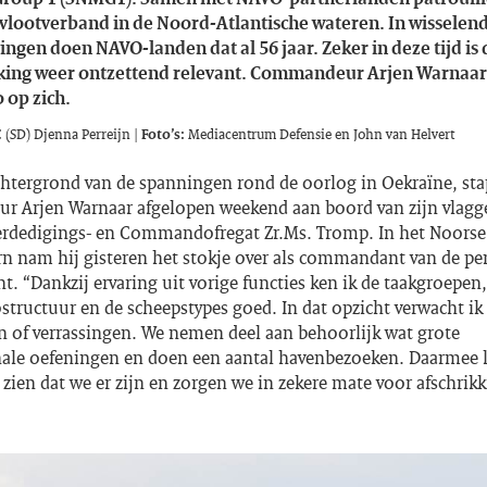
 vlootverband in de Noord-Atlantische wateren. In wisselen
ngen doen NAVO-landen dat al 56 jaar. Zeker in deze tijd is 
ing weer ontzettend relevant. Commandeur Arjen Warnaar
op zich.
 (SD) Djenna Perreijn |
Foto’s:
Mediacentrum Defensie en John van Helvert
chtergrond van de spanningen rond de oorlog in Oekraïne, sta
 Arjen Warnaar afgelopen weekend aan boord van zijn vlagg
erdedigings- en Commandofregat Zr.Ms. Tromp. In het Noorse
n nam hij gisteren het stokje over als commandant van de p
t. “Dankzij ervaring uit vorige functies ken ik de taakgroepen,
ructuur en de scheepstypes goed. In dat opzicht verwacht ik
n of verrassingen. We nemen deel aan behoorlijk wat grote
nale oefeningen en doen een aantal havenbezoeken. Daarmee l
 zien dat we er zijn en zorgen we in zekere mate voor afschrikk