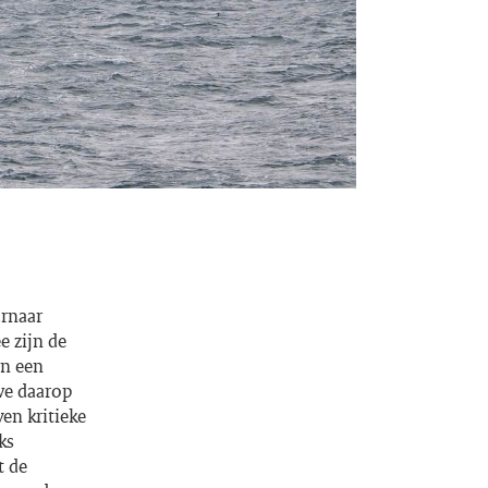
arnaar
e zijn de
an een
we daarop
en kritieke
ks
t de