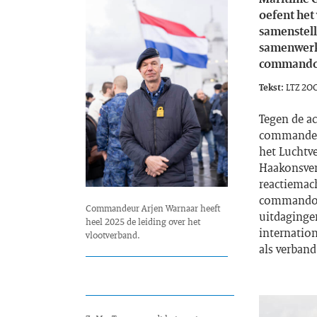
oefent het
samenstelli
samenwerk
commando 
Tekst:
LTZ 2OC
Tegen de a
commandeur
het Luchtv
Haakonsver
reactiemach
commandost
Commandeur Arjen Warnaar heeft
uitdaginge
heel 2025 de leiding over het
internatio
vlootverband.
als verband