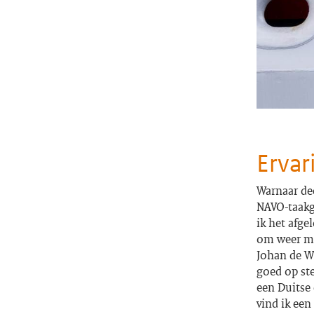
Ervar
Warnaar dee
NAVO-taakg
ik het afge
om weer met
Johan de W
goed op ste
een Duitse 
vind ik een