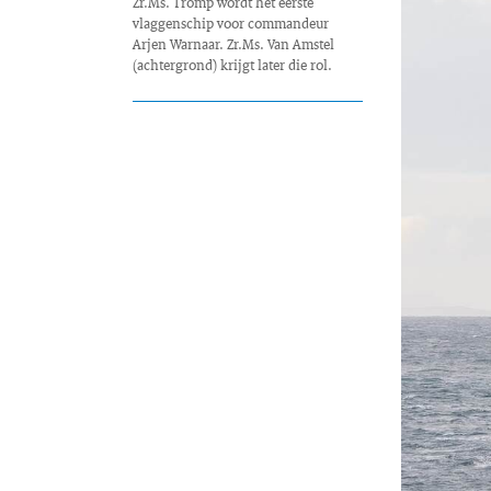
Zr.Ms. Tromp wordt het eerste
vlaggenschip voor commandeur
Arjen Warnaar. Zr.Ms. Van Amstel
(achtergrond) krijgt later die rol.