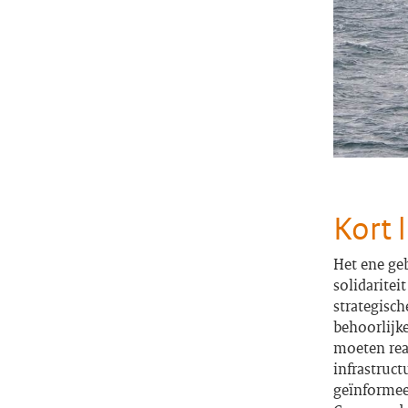
Kort l
Het ene geb
solidaritei
strategisc
behoorlijk
moeten reag
infrastruct
geïnformee