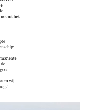
de
de
 neemt het
pte
enschip:
ermanente
 de
 geen
aten wij
ing.”