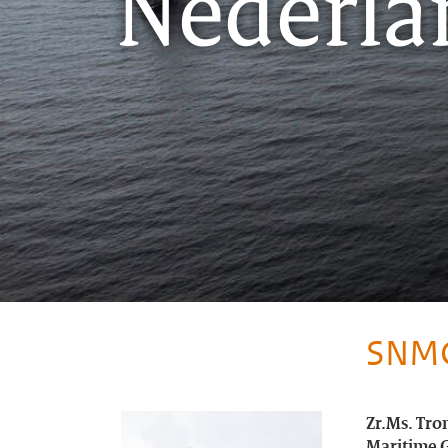
Nederla
SNMG1
Zr.Ms. Tro
Maritime G