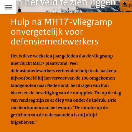
in het veld te zien liggen’
Naar
01
D
Dit
Defensiekrant 26
de
artikel
Hulp na MH17-vliegramp
hoort
Inhoudsopgave
onvergetelijk voor
bij:
defensiemedewerkers
Het is deze week tien jaar geleden dat de vliegramp
met vlucht MH17 plaatsvond. Veel
defensiemedewerkers verleenden hulp in de nasleep.
Bijvoorbeeld bij het vervoer van de 196 omgekomen
landgenoten naar Nederland, het dragen van hun
kisten en de beveiliging van de rampplek. Tot op de dag
van vandaag zijn ze er diep van onder de indruk. Drie
van hen komen aan het woord. “De emotie op de
gezichten van de nabestaanden is mij altijd
bijgebleven.”