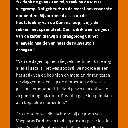
“Ik denk nog vaak aan mijn taak na de MH17-
vliegramp. Dat gebeurt op de meest onverwachte
momenten. Bijvoorbeeld als ik op de
houtafdeling van de Gamma loop, langs de
rekken met spaanplaat. Dan ruik ik weer de geur
van de kisten die wij als draagploeg uit het
vliegveld haalden en naar de rouwauto’s
droegen.”
“Van de dagen op het vliegveld herinner ik me nog
allerlei details. Het was doodstil. Je hoorde alleen
het getik van de koorden en metalen ringen tegen
de vlaggenmasten. Op de momenten zelf was ik
juist niet emotioneel. Je doet je werk en dat wil je
zo goed mogelijk doen. Pas later ga je terugdenken
aan bepaalde momenten.”
“Zo stonden we elke ochtend bij de poort van
Vliegbasis Eindhoven in de rij om ons pasje te laten
zien. Op het pleintje daar staat een oude Fokker.