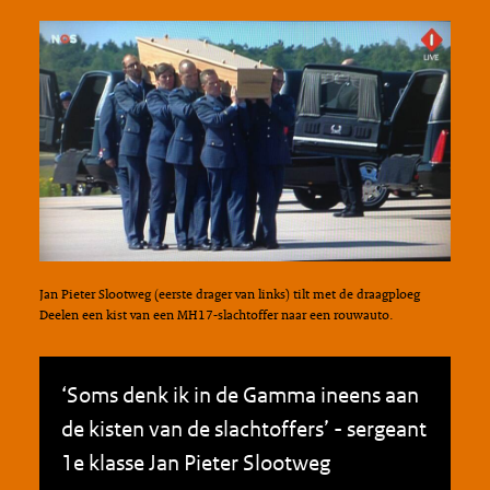
Jan Pieter Slootweg (eerste drager van links) tilt met de draagploeg
Deelen een kist van een MH17-slachtoffer naar een rouwauto.
‘Soms denk ik in de Gamma ineens aan
de kisten van de slachtoffers’ - sergeant
1e klasse Jan Pieter Slootweg