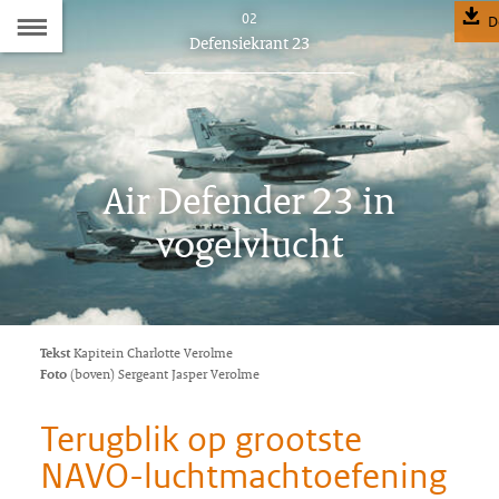
Naar
02
D
Dit
Defensiekrant 23
de
artikel
hoort
Inhoudsopgave
bij:
Air Defender 23 in
vogelvlucht
Tekst
Kapitein Charlotte Verolme
Foto
(boven) Sergeant Jasper Verolme
Terugblik op grootste
NAVO-luchtmachtoefening