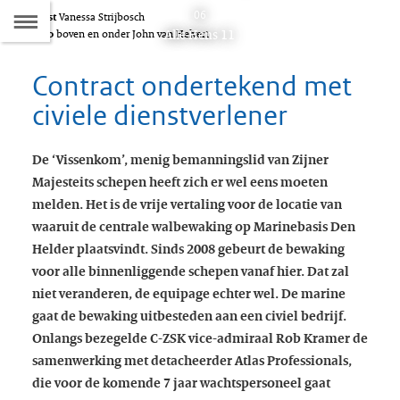
Naar
06
Tekst
Vanessa Strijbosch
D
Dit
Alle Hens 11
Foto
boven en onder John van Helvert
de
artikel
hoort
Contract ondertekend met
Inhoudsopgave
bij:
civiele dienstverlener
De ‘Vissenkom’, menig bemanningslid van Zijner
Majesteits schepen heeft zich er wel eens moeten
melden. Het is de vrije vertaling voor de locatie van
waaruit de centrale walbewaking op Marinebasis Den
Helder plaatsvindt. Sinds 2008 gebeurt de bewaking
voor alle binnenliggende schepen vanaf hier. Dat zal
niet veranderen, de equipage echter wel. De marine
gaat de bewaking uitbesteden aan een civiel bedrijf.
Onlangs bezegelde C-ZSK vice-admiraal Rob Kramer de
samenwerking met detacheerder Atlas Professionals,
die voor de komende 7 jaar wachtspersoneel gaat