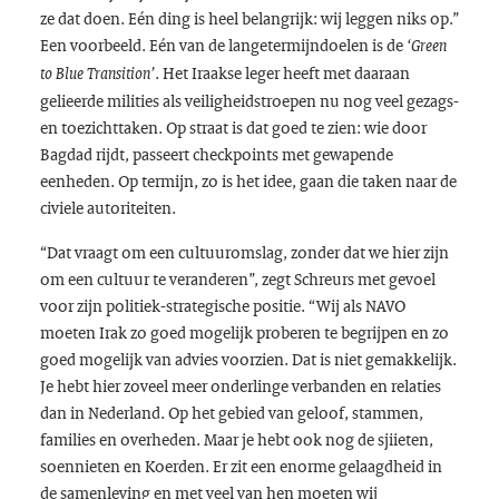
ze dat doen. Eén ding is heel belangrijk: wij leggen niks op.”
Een voorbeeld. Eén van de langetermijndoelen is de
‘
Green
. Het Iraakse leger heeft met daaraan
to Blue Transition
’
gelieerde milities als veiligheidstroepen nu nog veel gezags-
en toezichttaken. Op straat is dat goed te zien: wie door
Bagdad rijdt, passeert checkpoints met gewapende
eenheden. Op termijn, zo is het idee, gaan die taken naar de
civiele autoriteiten.
“Dat vraagt om een cultuuromslag, zonder dat we hier zijn
om een cultuur te veranderen”, zegt Schreurs met gevoel
voor zijn politiek-strategische positie. “Wij als NAVO
moeten Irak zo goed mogelijk proberen te begrijpen en zo
goed mogelijk van advies voorzien. Dat is niet gemakkelijk.
Je hebt hier zoveel meer onderlinge verbanden en relaties
dan in Nederland. Op het gebied van geloof, stammen,
families en overheden. Maar je hebt ook nog de sjiieten,
soennieten en Koerden. Er zit een enorme gelaagdheid in
de samenleving en met veel van hen moeten wij