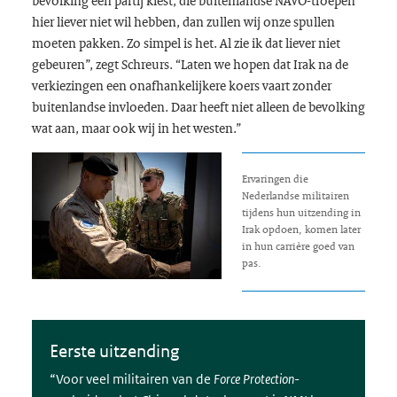
hier liever niet wil hebben, dan zullen wij onze spullen
moeten pakken. Zo simpel is het. Al zie ik dat liever niet
gebeuren”, zegt Schreurs. “Laten we hopen dat Irak na de
verkiezingen een onafhankelijkere koers vaart zonder
buitenlandse invloeden. Daar heeft niet alleen de bevolking
wat aan, maar ook wij in het westen.”
Ervaringen die
Nederlandse militairen
tijdens hun uitzending in
Irak opdoen, komen later
in hun carrière goed van
pas.
Eerste uitzending
“Voor veel militairen van de
Force Protection
-