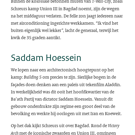
Binnen de kolossale betonnen muren van
, zoals
T-Wall-City
Schreurs kamp Union III in Bagdad noemt, zijn de wegen
na het middaguur verlaten. De felle zon jaagt iedereen naar
met airconditioning ingerichte werkkamers. “Ik vind het
buiten eigenlijk wel lekker”, lacht de generaal, terwijl het
kwik de 35 graden aantikt.
Saddam Hoessein
We lopen naar een architectonisch hoogtepunt op het
kamp:
om precies te zijn. Sierlijke bogen in de
Building 5
façades doen denken aan een paleis uit tekenfilm Aladdin.
In werkelijkheid was dit ooit het hoofdkwartier van de
Ba’ath Partij van dictator Saddam Hoessein. Vanuit dit
gebouw onderdrukte zijn regime een groot deel van de
bevolking en werkte hij oorlogen uit met Iran en Koeweit.
Op het dak kijkt Schreurs uit over Bagdad. Rond de
Victory
met de iconische zwaarden en Union III, omringen
Arch