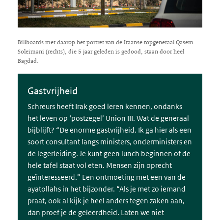
Billboards met daarop het portret van de Iraanse topgeneraal Qasem
Soleimani (rechts), die 5 jaar geleden is gedood, staan door heel
Bagdad.
Gastvrijheid
Schreurs heeft Irak goed leren kennen, ondanks
het leven op ‘postzegel’ Union III. Wat de generaal
bijblijft? “De enorme gastvrijheid. Ik ga hier als een
soort consultant langs ministers, onderministers en
de legerleiding. Je kunt geen lunch beginnen of de
hele tafel staat vol eten. Mensen zijn oprecht
geïnteresseerd.” Een ontmoeting met een van de
ayatollahs in het bijzonder. “Als je met zo iemand
praat, ook al kijk je heel anders tegen zaken aan,
dan proef je de geleerdheid. Laten we niet