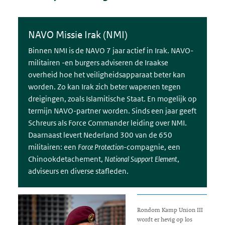
NAVO Missie Irak (NMI)
Binnen NMI is de NAVO 7 jaar actief in Irak. NAVO-
militairen -en burgers adviseren de Iraakse
overheid hoe het veiligheidsapparaat beter kan
worden. Zo kan Irak zich beter wapenen tegen
dreigingen, zoals Islamitische Staat. En mogelijk op
termijn NAVO-partner worden. Sinds een jaar geeft
Schreurs als Force Commander leiding over NMI.
Daarnaast levert Nederland 300 van de 650
militairen: een
Force Protection
-
compagnie, een
Chinookdetachement,
National Support Element
,
adviseurs en diverse stafleden.
Rondom Kamp Union III
wordt er hevig op los