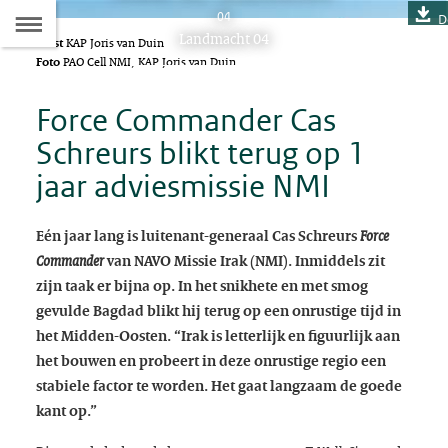
Naar
04
D
Dit
Landmacht 04
Tekst
KAP Joris van Duin
de
artikel
Foto
PAO Cell NMI, KAP Joris van Duin
hoort
Inhoudsopgave
bij:
Force Commander Cas
Schreurs blikt terug op 1
jaar adviesmissie NMI
Eén jaar lang is luitenant-generaal Cas Schreurs
Force
Commander
van NAVO Missie Irak (NMI). Inmiddels zit
zijn taak er bijna op. In het snikhete en met smog
gevulde Bagdad blikt hij terug op een onrustige tijd in
het Midden-Oosten. “Irak is letterlijk en figuurlijk aan
het bouwen en probeert in deze onrustige regio een
stabiele factor te worden. Het gaat langzaam de goede
kant op.”