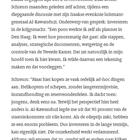
Schreurs maanden geleden zelf achter, tijdens een
diepgaande discussie met zijn Iraakse evenknie luitenant-
generaal Al-Rawanduzi. Onderwerp van gesprek: investeren
in de krijgsmacht. “Een poos werkte ik zelf als planner in
Den Haag. Ik weet hoe procesmatig dat gaat: alle stappen,
analyses, strategische documenten, wetgeving en de
controle van de Tweede Kamer. Dat zat natuurlijk in mijn
hoofd toen ik hier kwam. Ik wilde daarvan een tekening
maken en dat voorleggen.”
Schreurs: “Maar hier kopen ze vaak redelijk ad-hoc dingen
aan. Helikopters of schepen, zonder langetermijnvisie,
instandhouding en reserveonderdelen. Ik dacht toen:
jongens, denk eens na. Terwijl het perspectief hier heel
anders is. Al-Rawanduzi legde me uit dat 95 procent van de
staatsinkomsten uit olie komt. Als de olieprijs zakt, hebben
ze een enorm probleem. Dus investeren in de lange termijn,
kan eigenlijk niet. Die onzekerheid werkt verlammend.
Althans: wíj ervaren dat zo, omdat wij er anders naar kijken.