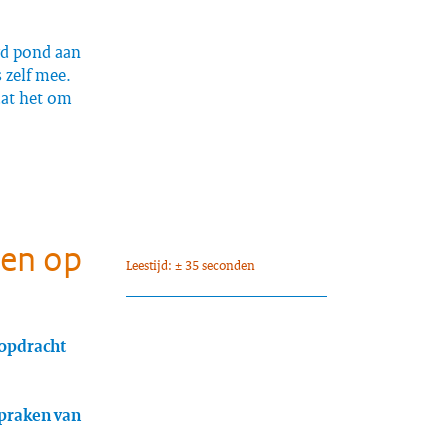
ard pond aan
 zelf mee.
aat het om
den op
Leestijd: ± 35 seconden
 opdracht
spraken van