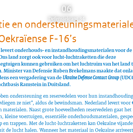
06
Dit
Defensiekrant 34
ie en ondersteuningsmaterial
artikel
hoort
Oekraïense F-16’s
bij:
levert onderhouds- en instandhoudingsmaterialen voor de F
Ons land zorgt ook voor lucht-luchtraketten die deze
iegtuigen kunnen gebruiken om het luchtruim van het land 
. Minister van Defensie Ruben Brekelmans maakte dat onl
dens een vergadering van de
Ukraine Defense Contact Group
(UDCG
chtbasis Ramstein in Duitsland.
ebben ondersteuning en reservedelen voor hun instandhoudin
vliegen ze niet”, aldus de bewindsman. Nederland levert voor 
n materialen. Naast grote hoeveelheden reservedelen gaat he
, kleine voertuigen, essentiële onderhoudsmaterialen, gespec
 en trappen. Met de lucht-luchtraketten kan Oekraïne vijande
uit de lucht halen. Wanneer het materiaal in Oekraïne arriveert