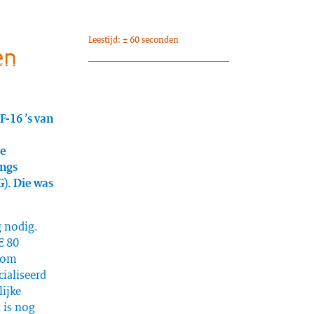
Leestijd: ± 60 seconden
en
-16 ’s van
te
angs
). Die was
g nodig.
€ 80
t om
ialiseerd
lijke
 is nog