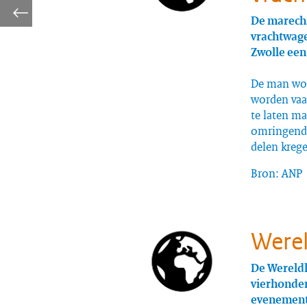
De marecha
vrachtwage
Zwolle een
De man wor
worden vaa
te laten m
omringende
delen krege
Bron: ANP
Werel
De Wereldh
vierhonde
evenement