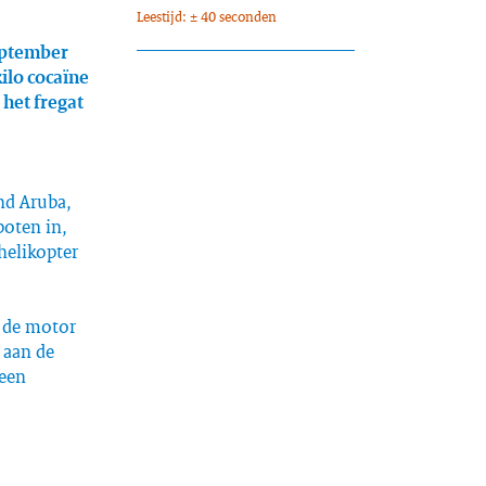
Leestijd: ± 40 seconden
september
ilo cocaïne
 het fregat
nd Aruba,
boten in,
elikopter
d de motor
 aan de
 een