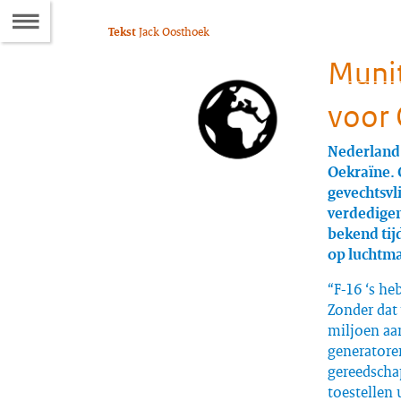
Naar
Tekst
Jack Oosthoek
de
Munit
Inhoudsopgave
voor 
Nederland 
Oekraïne. 
gevechtsvl
verdedigen
bekend tij
op luchtma
“F-16 ‘s h
Zonder dat 
miljoen aa
generatoren
gereedschap
toestellen 