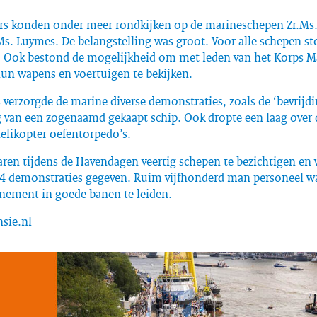
rs konden onder meer rondkijken op de marineschepen Zr.Ms.
Ms. Luymes. De belangstelling was groot. Voor alle schepen s
n. Ook bestond de mogelijkheid om met leden van het Korps Ma
hun wapens en voertuigen te bekijken.
verzorgde de marine diverse demonstraties, zoals de ‘bevrijdi
van een zogenaamd gekaapt schip. Ook dropte een laag over d
elikopter oefentorpedo’s.
aren tijdens de Havendagen veertig schepen te bezichtigen en
34 demonstraties gegeven. Ruim vijfhonderd man personeel w
nement in goede banen te leiden.
nsie.nl