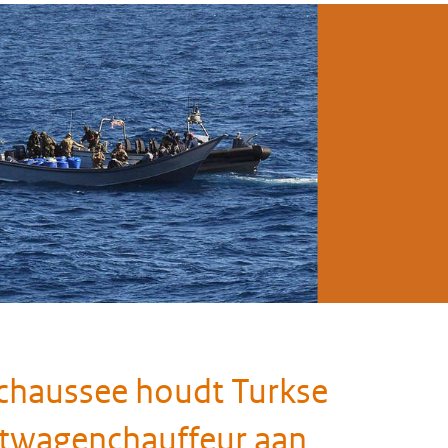
haussee houdt Turkse
twagenchauffeur aan