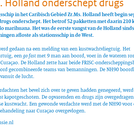
. Holland onderschept drugs
nsschip in het Caribisch Gebied Zr.Ms. Holland heeft begin 
 drugs onderschept. Het betrof 52 pakketten met daarin 210 k
ilo marihuana. Het was de eerste vangst van de Holland sinds
ingen afloste als stationsschip in de West.
werd gedaan na een melding van een kustwachtvliegtuig. Het
rtuig, een
go fast
met 9 man aan boord, voer in de wateren ro
 Curaçao. De Holland zette haar beide FRISC-onderscheppings
ord gecombineerde teams van bemanningen. De NH90 boordh
 vanuit de lucht.
erdachten het bevel zich over te geven hadden genegeerd, wer
st
kapotgeschoten. De opvarenden en drugs zijn overgedragen
e kustwacht. Een gewonde verdachte werd met de NH90 voor
ehandeling naar Curaçao overgevlogen.
nsie.nl