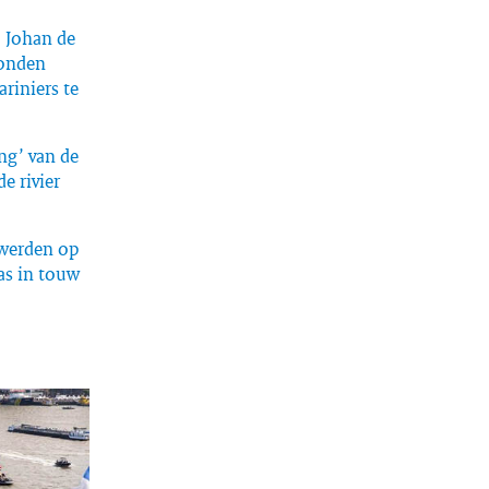
 Johan de
tonden
riniers te
ng’ van de
e rivier
 werden op
as in touw