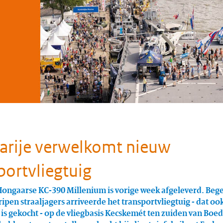
rije verwelkomt nieuw
portvliegtuig
Hongaarse KC-390 Millenium is vorige week afgeleverd. Beg
ipen straaljagers arriveerde het transportvliegtuig - dat oo
is gekocht - op de vliegbasis Kecskemét ten zuiden van Boe