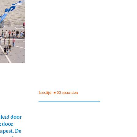
Leestijd: ± 60 seconden
eleid door
k door
dapest. De