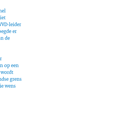
nel
iet
VVD-leider
oegde er
an de
r
en op een
 wordt
ndse grens
ie wens