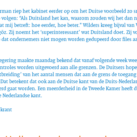
rman riep het kabinet eerder op om het Duitse voorbeeld zo s
 volgen: “Als Duitsland het kan, waarom zouden wij het dan n
 mij betreft: hoe eerder, hoe beter.” Wilders kreeg bijval van 
göz. Zij noemt het ‘superinteressant’ wat Duitsland doet. Zij v
e dat ondernemers niet mogen worden gedupeerd door files a
regering maakte maandag bekend dat vanaf volgende week wee
ntroles worden uitgevoerd aan alle grenzen. De Duitsers hop
tbreiding’ van het aantal mensen dat aan de grens de toegang
Dat betekent dat ook aan de Duitse kant van de Duits-Nederla
erd gaat worden. Een meerderheid in de Tweede Kamer heeft d
e Nederlandse kant.
skrant