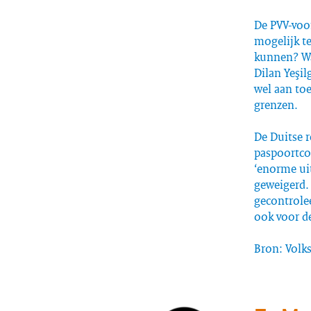
De PVV-voo
mogelijk te
kunnen? Wat
Dilan Yeşil
wel aan to
grenzen.
De Duitse 
paspoortco
‘enorme ui
geweigerd. 
gecontrole
ook voor d
Bron: Volk