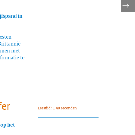
jfspand in
esten
rittannië
samen met
formatie te
fer
Leestijd: ± 40 seconden
op het