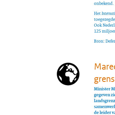
onbekend.
Het
Internat
toegezegde 
Ook Nederla
125 miljoe
Bron: Defe
Marec
grens
Minister M
gegeven zi
landsgrenz
samenwerki
de leider v