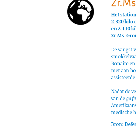
Zr.Ms
Het statio
2.320 kilo
en 2.110 k
Zr.Ms. Gron
De vangst 
smokkelvaa
Bonaire en
met aan bo
assisteerde
Nadat de v
van de
go fa
Amerikaans
medische b
Bron: Defe