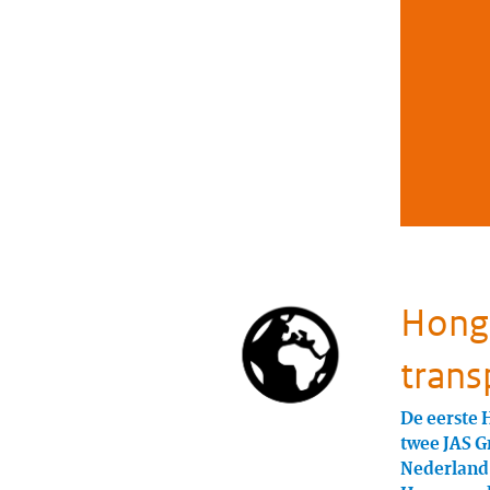
Honga
trans
De eerste 
twee JAS Gr
Nederland 