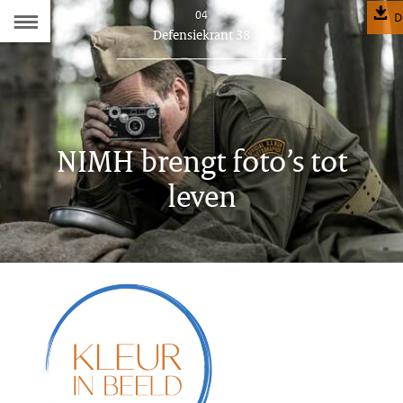
Naar
04
D
Dit
Defensiekrant 38
de
artikel
hoort
Inhoudsopgave
bij:
NIMH brengt foto’s tot
leven